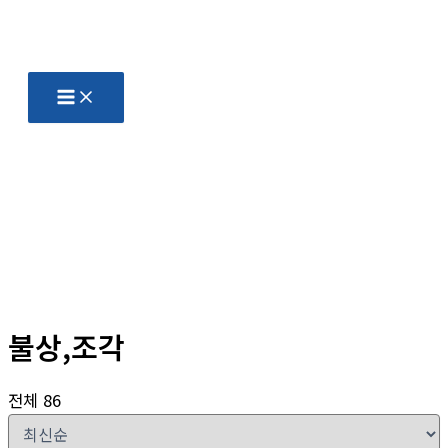
콘
텐
츠
로
건
너
뛰
기
불상,조각
전체 86