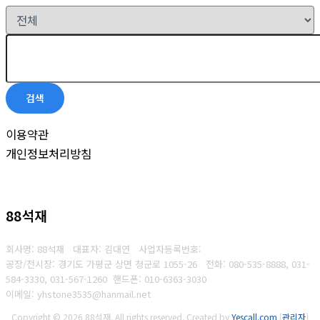
검색
이용약관
개인정보처리방침
88석재
회사명: 88석재 대표자: 김대연
사업자등록번호:
공장/전시장: 경기도 가평군 상면 청군로 1055-26
전화:
080-535-8888, 031-
584-3330, 031-567-1260 핸드폰: 010-6363-3030
이메일: yhstone3535@hanmail.net
Copyright © 2026 88석재. All rights reserved.
Created by
Yescall.com
[
관리자
]