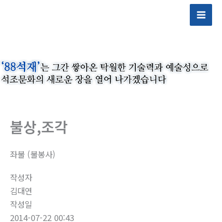
콘
텐
츠
로
건
너
뛰
기
불상,조각
좌불 (불봉사)
작성자
김대연
작성일
2014-07-22 00:43