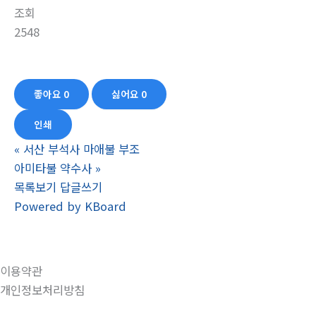
조회
2548
좋아요
0
싫어요
0
인쇄
«
서산 부석사 마애불 부조
아미타불 약수사
»
목록보기
답글쓰기
Powered by KBoard
이용약관
개인정보처리방침