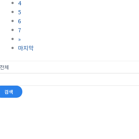
4
5
6
7
»
마지막
검색