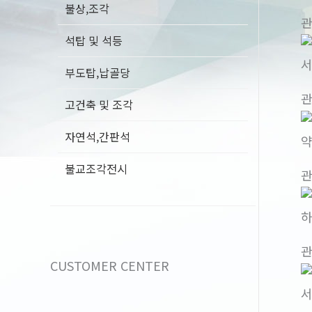
불상,조각
석탑 및 석등
서
부도탑,납골당
고건축 및 조각
자연석,간판석
약
불교조각전시
하
CUSTOMER CENTER
서