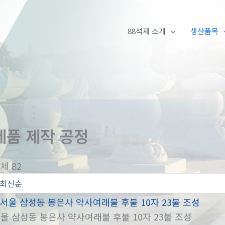
88석재 소개
생산품목
제품 제작 공정
체 82
울 삼성동 봉은사 약사여래불 후불 10자 23불 조성