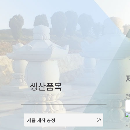
콘
텐
츠
로
건
너
뛰
기
생산품목
전
제품 제작 공정
서