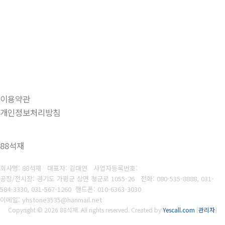
이용약관
개인정보처리방침
88석재
회사명: 88석재 대표자: 김대연
사업자등록번호:
공장/전시장: 경기도 가평군 상면 청군로 1055-26
전화:
080-535-8888, 031-
584-3330, 031-567-1260 핸드폰: 010-6363-3030
이메일: yhstone3535@hanmail.net
Copyright © 2026 88석재. All rights reserved.
Created by
Yescall.com
[
관리자
]